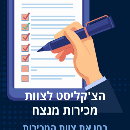
הצ'קליסט לצוות
מכירות מנצח
בחן את צוות המכירות