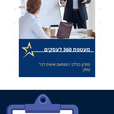
מעטפת 360 לעסקים
פתרון כוללני המותאם אישית לכל
עסק