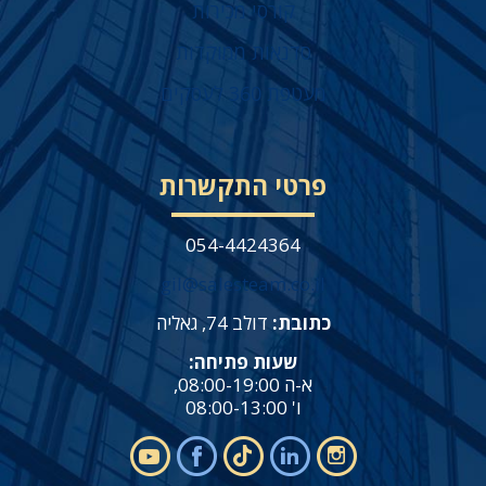
קורסי מכירות
סדנאות ממוקדות
מעטפת 360 לעסקים
פרטי התקשרות
054-4424364
gil@salesteam.co.il
כתובת:
דולב 74, גאליה
שעות פתיחה:
א-ה 08:00-19:00,
ו' 08:00-13:00